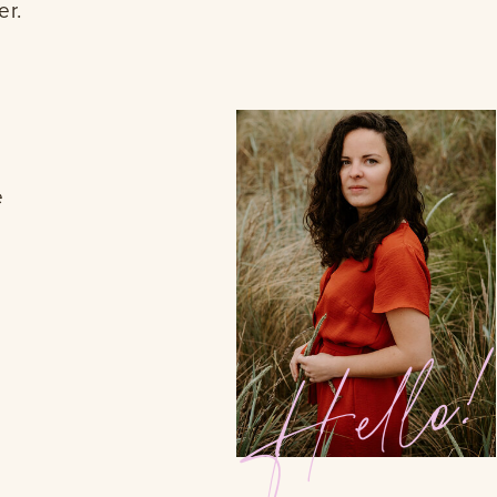
er.
e
e
Hello