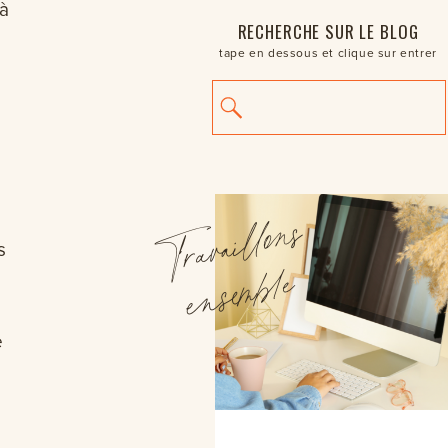
 à
RECHERCHE SUR LE BLOG
tape en dessous et clique sur entrer
Search
for:
T
r
a
v
a
ill
o
ns
e
nse
m
b
l
e
s
e