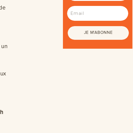
 de
JE M'ABONNE
 un
aux
2h