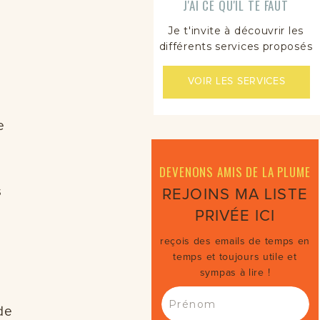
J'AI CE QU'IL TE FAUT
Je t'invite à découvrir les
différents services proposés
VOIR LES SERVICES
e
DEVENONS AMIS DE LA PLUME
s
REJOINS MA LISTE
PRIVÉE ICI
reçois des emails de temps en
temps et toujours utile et
sympas à lire !
de